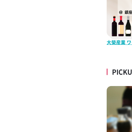
大榮産業 ワ
PICK