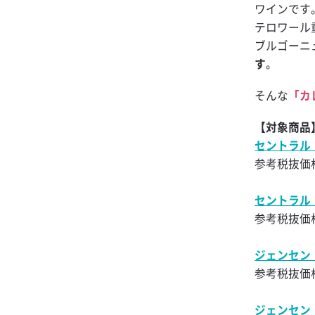
ー スクラッチキ
ワインです
抹茶レモンサワ
テロワール
ブルゴーニ
金黒金魚
す
。
フリージングレ
そんな
「カ
生姜レモンサワ
【対象商品
梅酒フィズ
セントラル 
ドライゼロ ダ
参考税抜価格
ード
セントラル 
金黒サンライズ
参考税抜価格
梅酒モーニ
ジェンセン 
オレンジハイボ
参考税抜価格
ブラックニッカ
ップ
ジェンセン 