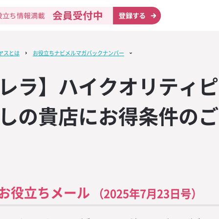
ヤスとは
お役立ちナビメルマガバックナンバー
レラ】ハイクオリティピ
テップ
KUYASU NAV
ニック
ン】印象的な
リスト
ドライ
策に！【英語
リエ試験対策講
無料設置
ン】印象的な
マットやタン
ュニケーショ
マットやタン
しの貴店にお得条件のご
み業態
ウイスキー・
ール＆輸入ビ
取り寄せ
物制作
ーツールを進
ウンロード
ーツールを進
KUYASU NAV
イスキー「ジ
う！「接客用
ルックラディ2
ー業態
販売
ャンペーン」4
ン無料プレゼン
象商品2本購入
・ラム
料カタログ
呈！！
・八大用語】
ットがもらえ
門食業態
提供、ソムリ
KUYASU NAV
ク12年 限定
う！SNSマー
】新月収穫の
ーコーラ
ンリスト
の開催
3本ご購入で1
ックシート
URLAR（ア
キープ業態
動画
ル
ロップス202
モヒート
旬の情報をお
KUYASU NAV
ドリザーブ 限
の流れを把握
キーラ】オリ
サポート
イン」
お役立ちメール
」4本ご購入で
ケジュールカ
グラスが貰え
（2025年7月23日号）
コミュール
姉妹サイト
ウンロード
・プレミアム・
スト
KUYASU NAV
ッキで塩を振
ト作成に役立
ット】店内を
フルーツジン