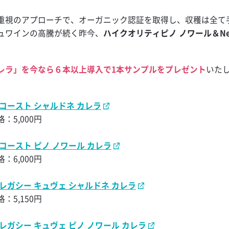
ャンペーン
。
ー
重視のアプローチで、オーガニック認証を取得し、収穫は全て
ュワインの高騰が続く昨今、
ハイクオリティピノ ノワール＆N
モンサワー
レラ」を今なら６本以上導入で1本サンプルをプレゼント
いた
ー
】
コースト シャルドネ カレラ
ブルカルチャ
：5,000円
コースト ピノ ノワール カレラ
：6,000円
レガシー キュヴェ シャルドネ カレラ
ール
：5,150円
 ミントジュレ
レガシー キュヴェ ピノ ノワール カレラ