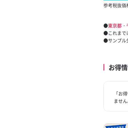
参考税抜価格
ソルティハイボ
ブラックニッカ
●
東京都・
ー
●これまで
ジョンコリンズ
●サンプル
ブラックニッカ 
お得
「お得
ません