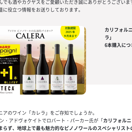
ボ サワー」を
まで分析でき
ASOBIコラ
んでも酒やカクヤスをご愛顧いただき誠にありがとうございま
出来る販促キ
フォーマット」
ン」キットをプ
盛に役立つ情報をお送りしております。
他
ルマガ
KUYASU NAV
ミアムテキー
態別原価率付
瓶】専用グラ
ド
メルカルーア
える！クエル
（PL）フォー
ースター！販
サド キャンペー
ウンロード
トキャンペー
カリフォル
KUYASU NAV
ワーが作れる
けて！コンセ
】注目のノンア
ピーチワイン
ップ」導入キ
ダウンロード
ロナ・セロ」
ラ」
品＆サンプル
6本購入につ
サングリア
 NAVI
ィング練習用
第2弾！】サッ
援くじに、貴
サワー
 NAVI
に伸ばす強力
ドOK！衛生管
る！翠ジンの
」が登場！
 NAVI
に！HACCP
案 「翠と茶」
ェックシート
ンペーン
ワー
 NAVI
ンクメニュー
ワールドカッ
に！オズボー
「バドワイザ
 NAVI
スト
ン！
ルス対策13項
の受賞メダル
モンサワー
ト
所のフラッグ
ニアのワイン「カレラ」をご存知でしょうか。
「バッファロ
ワイン・アドヴォケイトでロバート・パーカー氏が「
カリフォルニ
でお店を盛り
がもらえるキ
まらず、地球上で最も魅力的なピノノワールのスペシャリスト
！ バドワイザ