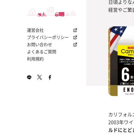
I
って！「クエル
つ！交差原価率
盛り上げる！「YO
日頃よりな
ノンアルコール
トニック
店内でアピール
る「ABC分析
ボ キャンペー
経営やご繁
サントリー その
お役立ちナビメ
2024年2月号 KA
今大人気のプレ
飲食店専用！業
【コカ・コーラ
ットをご提供
無料ダウンロー
レゼント！
ソフトドリンク
ホット塩キャラ
I
ラの販促物が貰
き「損益計算書
ス・栓抜き・コ
ミルク
ボ 1800 レポ
マット」無料ダ
促物プレゼン
割り材
運営会社
2024年1月号 KA
プレミアムサ
飲食店開業に向
【夏の売上UP
ン
ン！
ホットアップル
I
「果肉入りシロ
プトシート無料
ルビール！「コ
プライバシーポリシー
RTD
ャンペーン
新規導入で販促
お問い合わせ
ホットオレンジ
7月号 KAKUYASU
ワインテイステ
【大好評につき
プレゼント！
よくあるご質問
シート
カー日本代表応
利用規約
はちみつレモン
5月号 KAKUYASU
店の売上をさら
無料ダウンロー
もう流行ってい
な「販促キット
金黒茶寮
4月号 KAKUYASU
理の「見える化」
新しい飲み方提
（ハサップ）チ
導入キットキャ
レモンティーサ
3月号 KAKUYASU
書き込んでドリ
まだまだ登場！
をつくるヒント
プ公式ビール
金黒芋モヒート
2月号 KAKUYASU
ンのチェックリ
ー」キャンペー
新型コロナウイ
世界で最も多く
パクチー香るレ
目チェックシー
を獲得する蒸留
カリフォル
シップバーボン
梅酒ネーブル
2003年
ワールドカップ
ー・トレース」
ルドにとど
上げるチャンス
金黒タンサン
ャンペーン