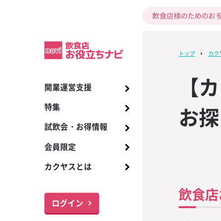
トップ
カク
【カ
開業運営支援
開業までの17ス
酒類
ビール
季節の販促
お酒の知識
2024年7月号 KA
ワイルドジント
試飲会
【ザ・ディーコ
商品リスト
プレミアム洋酒
アサヒ スーパー
インバウンド対
カクヤス ソム
ビールサーバー
【ザ・ディーコ
I
デザイン！バー
版】指さしコミ
座のご案内
デザイン！バー
特集
お探
居酒屋・立ち飲
ワイン
販促
イベント販促
トレンド
ホットスコッチ
お得情報
国産クラフトビ
メーカーグラス
アサヒ その他
メニュー、販促
ブラーなどバ
ンシート無料ダ
ブラーなどバ
2024年6月号 KA
トゥディ
アイリッシュウ
ールカタログ
朝礼で活用しよ
365日配達
【数量限定】ブ
呈！
呈！
試飲会・お得情報
バー・カフェバ
焼酎
販促物
情報
商品情報
キリン 一番搾り
お役立ちツール
備品のご提供、
I
ェムソン 特別キ
語表」3パター
5周年記念！ 対
ホットバタード
飲食店向け調味
取扱い商品
本ご購入で1本進
ト【接客五・七
で限定バーマ
会員限定
レストラン・専
日本酒
メニュー提案
新型コロナ対策
旬なお酒ナビ
キリン その他
取次希望
試飲会情報のご
2024年5月号 KA
「グレンドロナッ
SNSを活用しよ
【希少・第二弾
る！
ホットジンジャ
プレミアムワイ
ご注文・お支払
エ試験対策講座
I
キャンペーン」
ケティングチェ
夏季限定ワイン「
カクヤスとは
ナイト・ボトル
ウイスキー
ドリンクレシピ
サッポロ 黒ラベ
本進呈！！
ーラー）ムーンド
ブルーオレンジ
最新トレンド・
サポート体制
名入れサービス
2024年4月号 KA
「ウッドフォー
飲食店開業まで
【プレミアムテ
6」入荷します！
あらゆる面から
スピリッツ
サッポロ その他
届け！「特集ワ
飲食店
I
定キャンペーン
できる！開業ス
ジナルショット
パッションモス
お役立ちナビ・
1本進呈！！
レンダー無料ダ
る！
ログイン
リキュール
サントリー ザ
おすすめ和酒リ
2024年3月号 KA
オリジナルジョ
メニューリス
【スクラッチキ
ピンクグレープ
モルツ
各種サービス