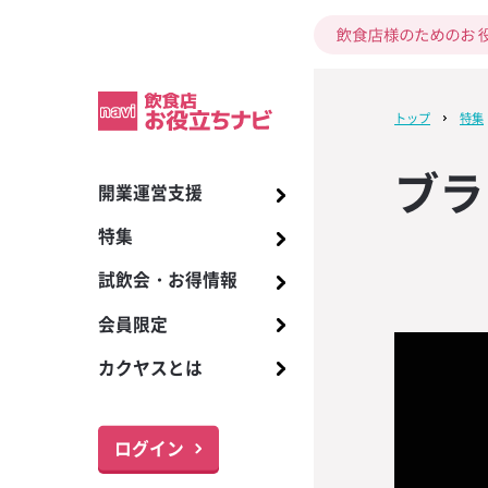
トップ
特集
ブラ
開業運営支援
開業までの17ス
酒類
ビール
季節の販促
お酒の知識
2024年7月号 KA
ワイルドジント
試飲会
【ザ・ディーコ
商品リスト
プレミアム洋酒
アサヒ スーパー
インバウンド対
カクヤス ソム
ビールサーバー
【ザ・ディーコ
I
デザイン！バー
版】指さしコミ
座のご案内
デザイン！バー
特集
居酒屋・立ち飲
ワイン
販促
イベント販促
トレンド
ホットスコッチ
お得情報
国産クラフトビ
メーカーグラス
アサヒ その他
メニュー、販促
ブラーなどバ
ンシート無料ダ
ブラーなどバ
2024年6月号 KA
トゥディ
アイリッシュウ
ールカタログ
朝礼で活用しよ
365日配達
【数量限定】ブ
呈！
呈！
試飲会・お得情報
バー・カフェバ
焼酎
販促物
情報
商品情報
キリン 一番搾り
お役立ちツール
備品のご提供、
I
ェムソン 特別キ
語表」3パター
5周年記念！ 対
ホットバタード
飲食店向け調味
取扱い商品
本ご購入で1本進
ト【接客五・七
で限定バーマ
会員限定
レストラン・専
日本酒
メニュー提案
新型コロナ対策
旬なお酒ナビ
キリン その他
取次希望
試飲会情報のご
2024年5月号 KA
「グレンドロナッ
SNSを活用しよ
【希少・第二弾
る！
ホットジンジャ
プレミアムワイ
ご注文・お支払
エ試験対策講座
I
キャンペーン」
ケティングチェ
夏季限定ワイン「
カクヤスとは
ナイト・ボトル
ウイスキー
ドリンクレシピ
サッポロ 黒ラベ
本進呈！！
ーラー）ムーンド
ブルーオレンジ
最新トレンド・
サポート体制
名入れサービス
2024年4月号 KA
「ウッドフォー
飲食店開業まで
【プレミアムテ
6」入荷します！
あらゆる面から
スピリッツ
サッポロ その他
届け！「特集ワ
I
定キャンペーン
できる！開業ス
ジナルショット
パッションモス
お役立ちナビ・
1本進呈！！
レンダー無料ダ
る！
ログイン
リキュール
サントリー ザ
おすすめ和酒リ
2024年3月号 KA
オリジナルジョ
メニューリス
【スクラッチキ
ピンクグレープ
モルツ
各種サービス