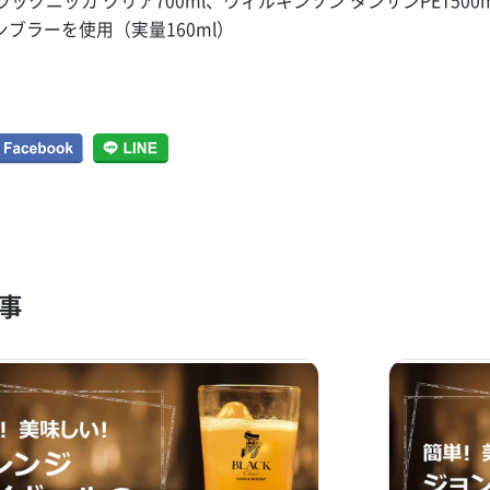
ックニッカ クリア700ml、ウィルキンソン タンサンPET500
タンブラーを使用（実量160ml）
事