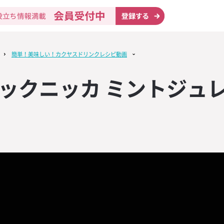
簡単！美味しい！カクヤスドリンクレシピ動画
ックニッカ ミントジュ
テップ
KUYASU NAV
ニック
ン】印象的な
リスト
ドライ
策に！【英語
リエ試験対策講
無料設置
ン】印象的な
マットやタン
ュニケーショ
マットやタン
み業態
ウイスキー・
ール＆輸入ビ
取り寄せ
物制作
ーツールを進
ウンロード
ーツールを進
KUYASU NAV
イスキー「ジ
う！「接客用
ルックラディ2
ー業態
販売
ャンペーン」4
ン無料プレゼン
象商品2本購入
・ラム
料カタログ
呈！！
・八大用語】
ットがもらえ
門食業態
提供、ソムリ
KUYASU NAV
ク12年 限定
う！SNSマー
】新月収穫の
ーコーラ
ンリスト
の開催
3本ご購入で1
ックシート
URLAR（ア
キープ業態
動画
ル
ロップス202
モヒート
旬の情報をお
KUYASU NAV
ドリザーブ 限
の流れを把握
キーラ】オリ
サポート
イン」
」4本ご購入で
ケジュールカ
グラスが貰え
コミュール
姉妹サイト
ウンロード
・プレミアム・
スト
KUYASU NAV
ッキで塩を振
ト作成に役立
ット】店内を
フルーツジン