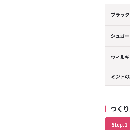
ー スクラッチキ
抹茶レモンサワ
ブラック
金黒金魚
フリージングレ
シュガー
生姜レモンサワ
梅酒フィズ
ウィルキ
ドライゼロ ダ
ード
ミントの
金黒サンライズ
梅酒モーニ
つく
オレンジハイボ
ブラックニッカ
Step.1
ップ