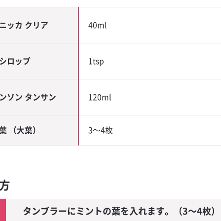
ャンペーン
ー
ニッカ クリア
40ml
モンサワー
シロップ
1tsp
ー
ンソン タンサン
120ml
ブルカルチャ
葉 （大葉）
3～4枚
り方
ール
 ミントジュレ
タンブラーにミントの葉を入れます。（3～4枚）