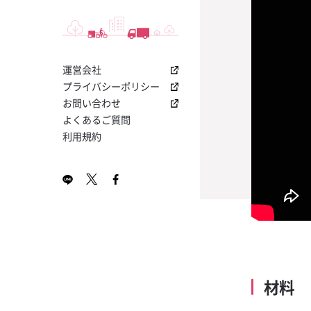
I
って！「クエル
つ！交差原価率
盛り上げる！「YO
ノンアルコール
トニック
店内でアピール
る「ABC分析
ボ キャンペー
サントリー その
お役立ちナビメ
2024年2月号 KA
今大人気のプレ
飲食店専用！業
【コカ・コーラ
ットをご提供
無料ダウンロー
レゼント！
ソフトドリンク
ホット塩キャラ
I
ラの販促物が貰
き「損益計算書
ス・栓抜き・コ
ミルク
ボ 1800 レポ
マット」無料ダ
促物プレゼン
割り材
運営会社
2024年1月号 KA
プレミアムサ
飲食店開業に向
【夏の売上UP
ン
ン！
ホットアップル
I
「果肉入りシロ
プトシート無料
ルビール！「コ
プライバシーポリシー
RTD
ャンペーン
新規導入で販促
お問い合わせ
ホットオレンジ
7月号 KAKUYASU
ワインテイステ
【大好評につき
プレゼント！
よくあるご質問
シート
カー日本代表応
利用規約
はちみつレモン
5月号 KAKUYASU
店の売上をさら
無料ダウンロー
もう流行ってい
な「販促キット
金黒茶寮
4月号 KAKUYASU
理の「見える化」
新しい飲み方提
（ハサップ）チ
導入キットキャ
レモンティーサ
3月号 KAKUYASU
書き込んでドリ
まだまだ登場！
をつくるヒント
プ公式ビール
金黒芋モヒート
2月号 KAKUYASU
ンのチェックリ
ー」キャンペー
新型コロナウイ
世界で最も多く
パクチー香るレ
目チェックシー
を獲得する蒸留
シップバーボン
梅酒ネーブル
材料
ワールドカップ
ー・トレース」
上げるチャンス
金黒タンサン
ャンペーン