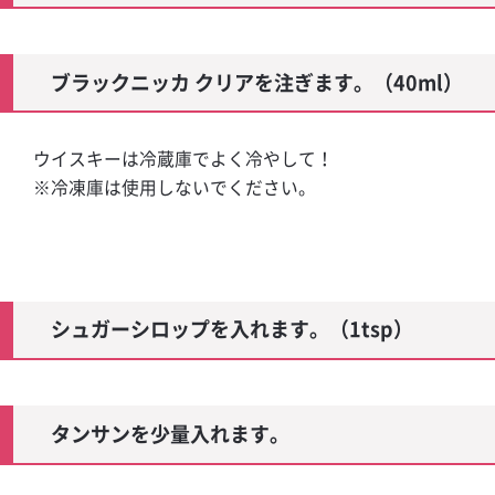
ール
 マミーテイラ
ブラックニッカ クリアを注ぎます。（40ml）
ウイスキーは冷蔵庫でよく冷やして！
※冷凍庫は使用しないでください。
ハイボール
シュガーシロップを入れます。（1tsp）
タンサンを少量入れます。