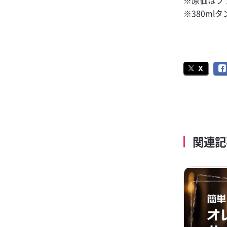
※原価はブラ
※380ml
関連記