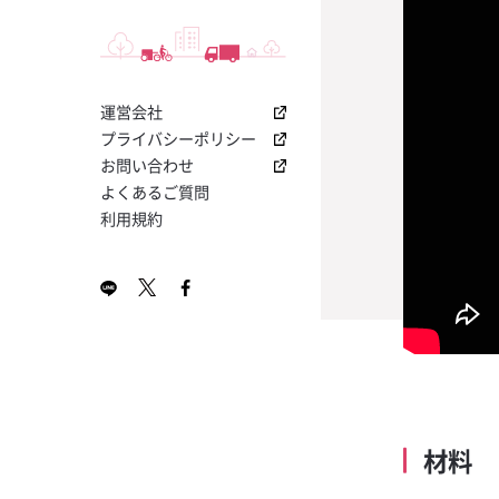
I
って！「クエル
つ！交差原価率
盛り上げる！「YO
ノンアルコール
トニック
店内でアピール
る「ABC分析
ボ キャンペー
サントリー その
お役立ちナビメ
2024年2月号 KA
今大人気のプレ
飲食店専用！業
【コカ・コーラ
ットをご提供
無料ダウンロー
レゼント！
ソフトドリンク
ホット塩キャラ
I
ラの販促物が貰
き「損益計算書
ス・栓抜き・コ
ミルク
ボ 1800 レポ
マット」無料ダ
促物プレゼン
割り材
運営会社
2024年1月号 KA
プレミアムサ
飲食店開業に向
【夏の売上UP
ン
ン！
ホットアップル
I
「果肉入りシロ
プトシート無料
ルビール！「コ
プライバシーポリシー
RTD
ャンペーン
新規導入で販促
お問い合わせ
ホットオレンジ
7月号 KAKUYASU
ワインテイステ
【大好評につき
プレゼント！
よくあるご質問
シート
カー日本代表応
利用規約
はちみつレモン
5月号 KAKUYASU
店の売上をさら
無料ダウンロー
もう流行ってい
な「販促キット
金黒茶寮
4月号 KAKUYASU
理の「見える化」
新しい飲み方提
（ハサップ）チ
導入キットキャ
レモンティーサ
3月号 KAKUYASU
書き込んでドリ
まだまだ登場！
をつくるヒント
プ公式ビール
金黒芋モヒート
2月号 KAKUYASU
ンのチェックリ
ー」キャンペー
新型コロナウイ
世界で最も多く
パクチー香るレ
目チェックシー
を獲得する蒸留
シップバーボン
梅酒ネーブル
材料
ワールドカップ
ー・トレース」
上げるチャンス
金黒タンサン
ャンペーン