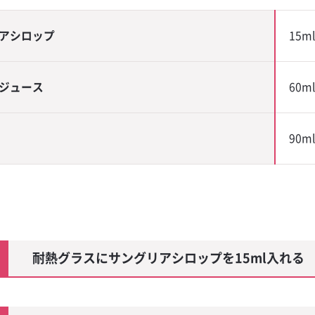
ャンペーン
ー
アシロップ
15ml
モンサワー
ジュース
60ml
ー
90ml
ブルカルチャ
方
耐熱グラスにサングリアシロップを15ml入れる
ール
 ミントジュレ