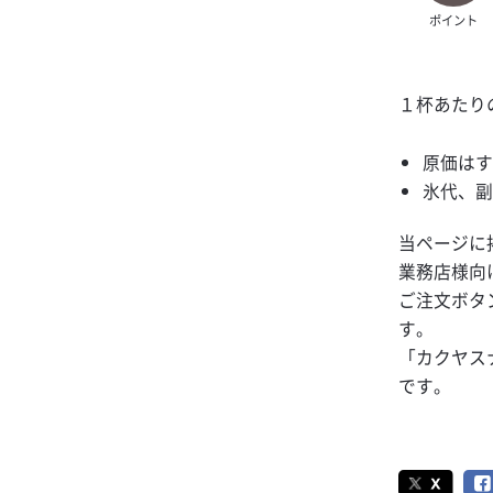
ポイント
１杯あたり
原価は
氷代、
当ページに
業務店様向
ご注文ボタ
す。
「カクヤス
です。