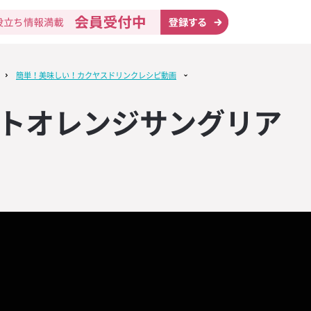
簡単！美味しい！カクヤスドリンクレシピ動画
トオレンジサングリア
テップ
KUYASU NAV
ニック
ン】印象的な
リスト
ドライ
策に！【英語
リエ試験対策講
無料設置
ン】印象的な
マットやタン
ュニケーショ
マットやタン
み業態
ウイスキー・
ール＆輸入ビ
取り寄せ
物制作
ーツールを進
ウンロード
ーツールを進
KUYASU NAV
イスキー「ジ
う！「接客用
ルックラディ2
ー業態
販売
ャンペーン」4
ン無料プレゼン
象商品2本購入
・ラム
料カタログ
呈！！
・八大用語】
ットがもらえ
門食業態
提供、ソムリ
KUYASU NAV
ク12年 限定
う！SNSマー
】新月収穫の
ーコーラ
ンリスト
の開催
3本ご購入で1
ックシート
URLAR（ア
キープ業態
動画
ル
ロップス202
モヒート
旬の情報をお
KUYASU NAV
ドリザーブ 限
の流れを把握
キーラ】オリ
サポート
イン」
」4本ご購入で
ケジュールカ
グラスが貰え
コミュール
姉妹サイト
ウンロード
・プレミアム・
スト
KUYASU NAV
ッキで塩を振
ト作成に役立
ット】店内を
フルーツジン