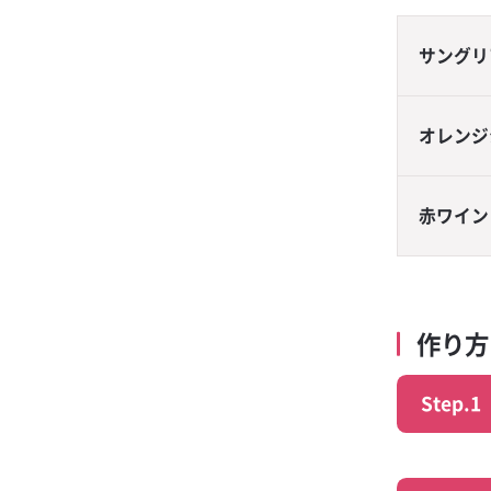
ー スクラッチキ
抹茶レモンサワ
サングリ
金黒金魚
フリージングレ
オレンジ
生姜レモンサワ
梅酒フィズ
赤ワイン
ドライゼロ ダ
ード
金黒サンライズ
作り
梅酒モーニ
Step.1
オレンジハイボ
ブラックニッカ
ップ