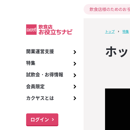
トップ
特集
ホッ
開業運営支援
開業までの17ス
酒類
ビール
季節の販促
お酒の知識
2024年7月号 KA
ワイルドジント
試飲会
【ザ・ディーコ
商品リスト
プレミアム洋酒
アサヒ スーパー
インバウンド対
カクヤス ソム
ビールサーバー
【ザ・ディーコ
I
デザイン！バー
版】指さしコミ
座のご案内
デザイン！バー
特集
居酒屋・立ち飲
ワイン
販促
イベント販促
トレンド
ホットスコッチ
お得情報
国産クラフトビ
メーカーグラス
アサヒ その他
メニュー、販促
ブラーなどバ
ンシート無料ダ
ブラーなどバ
2024年6月号 KA
トゥディ
アイリッシュウ
ールカタログ
朝礼で活用しよ
365日配達
【数量限定】ブ
呈！
呈！
試飲会・お得情報
バー・カフェバ
焼酎
販促物
情報
商品情報
キリン 一番搾り
お役立ちツール
備品のご提供、
I
ェムソン 特別キ
語表」3パター
5周年記念！ 対
ホットバタード
飲食店向け調味
取扱い商品
本ご購入で1本進
ト【接客五・七
で限定バーマ
会員限定
レストラン・専
日本酒
メニュー提案
新型コロナ対策
旬なお酒ナビ
キリン その他
取次希望
試飲会情報のご
2024年5月号 KA
「グレンドロナッ
SNSを活用しよ
【希少・第二弾
る！
ホットジンジャ
プレミアムワイ
ご注文・お支払
エ試験対策講座
I
キャンペーン」
ケティングチェ
夏季限定ワイン「
カクヤスとは
ナイト・ボトル
ウイスキー
ドリンクレシピ
サッポロ 黒ラベ
本進呈！！
ーラー）ムーンド
ブルーオレンジ
最新トレンド・
サポート体制
名入れサービス
2024年4月号 KA
「ウッドフォー
飲食店開業まで
【プレミアムテ
6」入荷します！
あらゆる面から
スピリッツ
サッポロ その他
届け！「特集ワ
I
定キャンペーン
できる！開業ス
ジナルショット
パッションモス
お役立ちナビ・
1本進呈！！
レンダー無料ダ
る！
ログイン
リキュール
サントリー ザ
おすすめ和酒リ
2024年3月号 KA
オリジナルジョ
メニューリス
【スクラッチキ
ピンクグレープ
モルツ
各種サービス