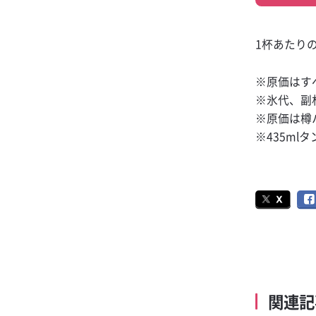
1杯あたり
※原価はす
※氷代、副
※原価は樽
※435ml
関連記