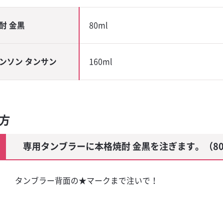
ャンペーン
ー
酎 金黒
80ml
モンサワー
ンソン タンサン
160ml
ー
ブルカルチャ
り方
専用タンブラーに本格焼酎 金黒を注ぎます。（80
タンブラー背面の★マークまで注いで！
ール
 ミントジュレ