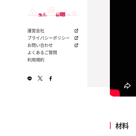
I
って！「クエル
つ！交差原価率
盛り上げる！「YO
ノンアルコール
トニック
店内でアピール
る「ABC分析
ボ キャンペー
サントリー その
お役立ちナビメ
2024年2月号 KA
今大人気のプレ
飲食店専用！業
【コカ・コーラ
ットをご提供
無料ダウンロー
レゼント！
ソフトドリンク
ホット塩キャラ
I
ラの販促物が貰
き「損益計算書
ス・栓抜き・コ
ミルク
ボ 1800 レポ
マット」無料ダ
促物プレゼン
割り材
運営会社
2024年1月号 KA
プレミアムサ
飲食店開業に向
【夏の売上UP
ン
ン！
ホットアップル
I
「果肉入りシロ
プトシート無料
ルビール！「コ
プライバシーポリシー
RTD
ャンペーン
新規導入で販促
お問い合わせ
ホットオレンジ
7月号 KAKUYASU
ワインテイステ
【大好評につき
プレゼント！
よくあるご質問
シート
カー日本代表応
利用規約
はちみつレモン
5月号 KAKUYASU
店の売上をさら
無料ダウンロー
もう流行ってい
な「販促キット
金黒茶寮
4月号 KAKUYASU
理の「見える化」
新しい飲み方提
（ハサップ）チ
導入キットキャ
レモンティーサ
3月号 KAKUYASU
書き込んでドリ
まだまだ登場！
をつくるヒント
プ公式ビール
金黒芋モヒート
2月号 KAKUYASU
ンのチェックリ
ー」キャンペー
新型コロナウイ
世界で最も多く
パクチー香るレ
目チェックシー
を獲得する蒸留
シップバーボン
梅酒ネーブル
材料
ワールドカップ
ー・トレース」
上げるチャンス
金黒タンサン
ャンペーン