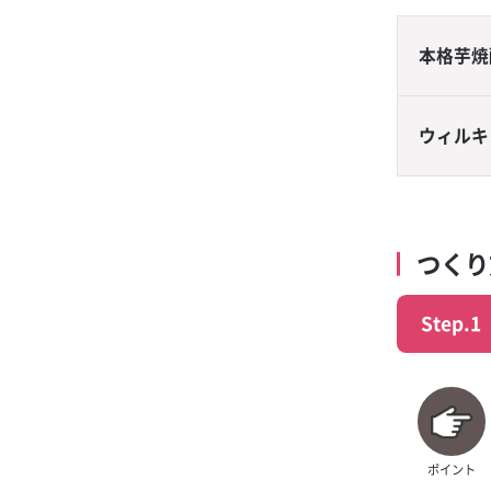
ー スクラッチキ
抹茶レモンサワ
本格芋焼
金黒金魚
フリージングレ
ウィルキ
生姜レモンサワ
梅酒フィズ
ドライゼロ ダ
つく
ード
金黒サンライズ
Step.1
梅酒モーニ
オレンジハイボ
ブラックニッカ
ポイント
ップ