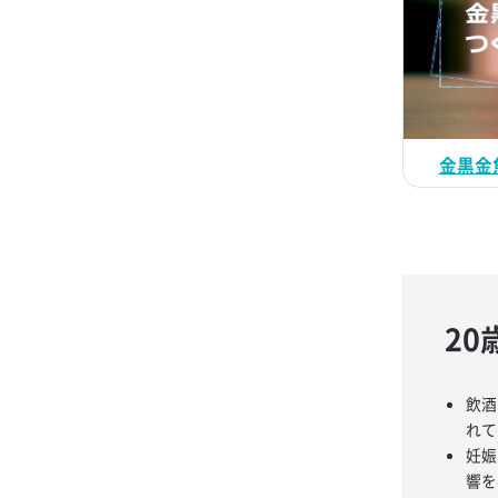
金黒金
2
飲酒
れて
妊娠
響を