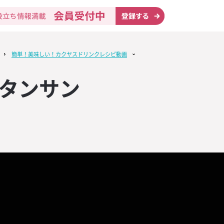
簡単！美味しい！カクヤスドリンクレシピ動画
タンサン
テップ
KUYASU NAV
ニック
ン】印象的な
リスト
ドライ
策に！【英語
リエ試験対策講
無料設置
ン】印象的な
マットやタン
ュニケーショ
マットやタン
み業態
ウイスキー・
ール＆輸入ビ
取り寄せ
物制作
ーツールを進
ウンロード
ーツールを進
KUYASU NAV
イスキー「ジ
う！「接客用
ルックラディ2
ー業態
販売
ャンペーン」4
ン無料プレゼン
象商品2本購入
・ラム
料カタログ
呈！！
・八大用語】
ットがもらえ
門食業態
提供、ソムリ
KUYASU NAV
ク12年 限定
う！SNSマー
】新月収穫の
ーコーラ
ンリスト
の開催
3本ご購入で1
ックシート
URLAR（ア
キープ業態
動画
ル
ロップス202
モヒート
旬の情報をお
KUYASU NAV
ドリザーブ 限
の流れを把握
キーラ】オリ
サポート
イン」
」4本ご購入で
ケジュールカ
グラスが貰え
コミュール
姉妹サイト
ウンロード
・プレミアム・
スト
KUYASU NAV
ッキで塩を振
ト作成に役立
ット】店内を
フルーツジン