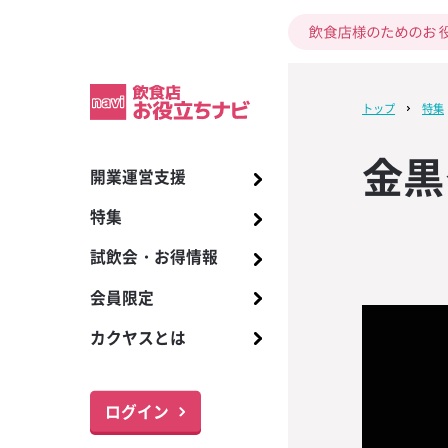
トップ
特集
金黒
開業運営支援
開業までの17ス
酒類
ビール
季節の販促
お酒の知識
2024年7月号 KA
ワイルドジント
試飲会
【ザ・ディーコ
商品リスト
プレミアム洋酒
アサヒ スーパー
インバウンド対
カクヤス ソム
ビールサーバー
【ザ・ディーコ
I
デザイン！バー
版】指さしコミ
座のご案内
デザイン！バー
特集
居酒屋・立ち飲
ワイン
販促
イベント販促
トレンド
ホットスコッチ
お得情報
国産クラフトビ
メーカーグラス
アサヒ その他
メニュー、販促
ブラーなどバ
ンシート無料ダ
ブラーなどバ
2024年6月号 KA
トゥディ
アイリッシュウ
ールカタログ
朝礼で活用しよ
365日配達
【数量限定】ブ
呈！
呈！
試飲会・お得情報
バー・カフェバ
焼酎
販促物
情報
商品情報
キリン 一番搾り
お役立ちツール
備品のご提供、
I
ェムソン 特別キ
語表」3パター
5周年記念！ 対
ホットバタード
飲食店向け調味
取扱い商品
本ご購入で1本進
ト【接客五・七
で限定バーマ
会員限定
レストラン・専
日本酒
メニュー提案
新型コロナ対策
旬なお酒ナビ
キリン その他
取次希望
試飲会情報のご
2024年5月号 KA
「グレンドロナッ
SNSを活用しよ
【希少・第二弾
る！
ホットジンジャ
プレミアムワイ
ご注文・お支払
エ試験対策講座
I
キャンペーン」
ケティングチェ
夏季限定ワイン「
カクヤスとは
ナイト・ボトル
ウイスキー
ドリンクレシピ
サッポロ 黒ラベ
本進呈！！
ーラー）ムーンド
ブルーオレンジ
最新トレンド・
サポート体制
名入れサービス
2024年4月号 KA
「ウッドフォー
飲食店開業まで
【プレミアムテ
6」入荷します！
あらゆる面から
スピリッツ
サッポロ その他
届け！「特集ワ
I
定キャンペーン
できる！開業ス
ジナルショット
パッションモス
お役立ちナビ・
1本進呈！！
レンダー無料ダ
る！
ログイン
リキュール
サントリー ザ
おすすめ和酒リ
2024年3月号 KA
オリジナルジョ
メニューリス
【スクラッチキ
ピンクグレープ
モルツ
各種サービス