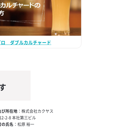
ゼロ ダブルカルチャード
す
及び所在地
：株式会社カクヤス
-2-8 本社第三ビル
者の氏名
：松原 裕一