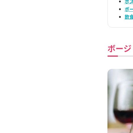
ポ
ソルティハイボ
ボ
飲
ブラックニッカ
ー
ジョンコリンズ
ボージ
ブラックニッカ 