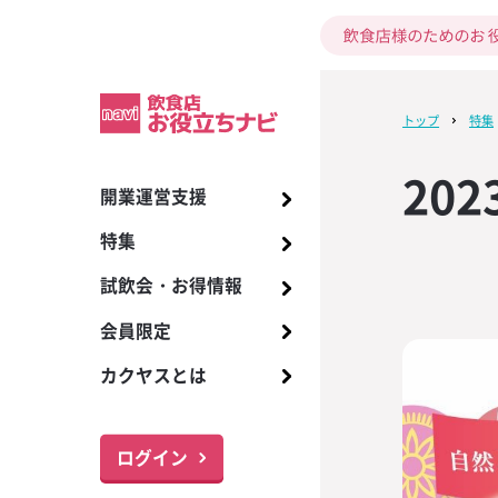
トップ
特集
20
開業運営支援
開業までの17ス
酒類
ビール
季節の販促
お酒の知識
2024年7月号 KA
ワイルドジント
試飲会
【ザ・ディーコ
商品リスト
プレミアム洋酒
アサヒ スーパー
インバウンド対
カクヤス ソム
ビールサーバー
【ザ・ディーコ
I
デザイン！バー
版】指さしコミ
座のご案内
デザイン！バー
特集
居酒屋・立ち飲
ワイン
販促
イベント販促
トレンド
ホットスコッチ
お得情報
国産クラフトビ
メーカーグラス
アサヒ その他
メニュー、販促
ブラーなどバ
ンシート無料ダ
ブラーなどバ
2024年6月号 KA
トゥディ
アイリッシュウ
ールカタログ
朝礼で活用しよ
365日配達
【数量限定】ブ
呈！
呈！
試飲会・お得情報
バー・カフェバ
焼酎
販促物
情報
商品情報
キリン 一番搾り
お役立ちツール
備品のご提供、
I
ェムソン 特別キ
語表」3パター
5周年記念！ 対
ホットバタード
飲食店向け調味
取扱い商品
本ご購入で1本進
ト【接客五・七
で限定バーマ
会員限定
レストラン・専
日本酒
メニュー提案
新型コロナ対策
旬なお酒ナビ
キリン その他
取次希望
試飲会情報のご
2024年5月号 KA
「グレンドロナッ
SNSを活用しよ
【希少・第二弾
る！
ホットジンジャ
プレミアムワイ
ご注文・お支払
エ試験対策講座
I
キャンペーン」
ケティングチェ
夏季限定ワイン「
カクヤスとは
ナイト・ボトル
ウイスキー
ドリンクレシピ
サッポロ 黒ラベ
本進呈！！
ーラー）ムーンド
ブルーオレンジ
最新トレンド・
サポート体制
名入れサービス
2024年4月号 KA
「ウッドフォー
飲食店開業まで
【プレミアムテ
6」入荷します！
あらゆる面から
スピリッツ
サッポロ その他
届け！「特集ワ
I
定キャンペーン
できる！開業ス
ジナルショット
パッションモス
お役立ちナビ・
1本進呈！！
レンダー無料ダ
る！
ログイン
リキュール
サントリー ザ
おすすめ和酒リ
2024年3月号 KA
オリジナルジョ
メニューリス
【スクラッチキ
ピンクグレープ
モルツ
各種サービス