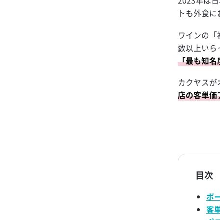
2023年
ー スクラッチキ
トも外食に
抹茶レモンサワ
金黒金魚
ワインの「
数以上いら
フリージングレ
「最も知名
生姜レモンサワ
カクヤスが
梅酒フィズ
店の客単価
ドライゼロ ダ
ード
金黒サンライズ
梅酒モーニ
目次
オレンジハイボ
ボ
ブラックニッカ
客
ップ