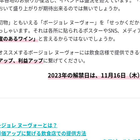
は日本各地のお祭りが復活し、イベントは盛況を迎えています。「
ャンペーン
おいて盛り上がりが期待出来るのでは無いでしょうか。
ー
初物」ともいえる「ボージョレ ヌーヴォー」を「せっかくだ
っしゃいます。それは各所に貼られるポスターやSNS、メディ
モンサワー
度のあるワイン」
と言えるからではないでしょうか。
ー
オススメするボージョレ ヌーヴォーには飲食店様で提供でき
アップ、利益アップ
に繋げてください。
ブルカルチャ
2023年の解禁日は、11月16日（木
ール
ージョレ ヌーヴォーとは？
 ミントジュレ
単価アップに繋げる飲食店での提供方法