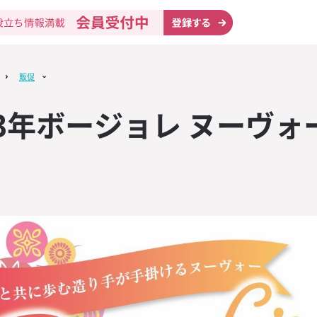
販促
23年ボージョレ ヌーヴォ
テップ
KUYASU NAV
ニック
ン】印象的な
リスト
ドライ
策に！【英語
リエ試験対策講
無料設置
ン】印象的な
マットやタン
ュニケーショ
マットやタン
み業態
ウイスキー・
ール＆輸入ビ
取り寄せ
物制作
ーツールを進
ウンロード
ーツールを進
KUYASU NAV
イスキー「ジ
う！「接客用
ルックラディ2
ー業態
販売
ャンペーン」4
ン無料プレゼン
象商品2本購入
・ラム
料カタログ
呈！！
・八大用語】
ットがもらえ
門食業態
提供、ソムリ
KUYASU NAV
ク12年 限定
う！SNSマー
】新月収穫の
ーコーラ
ンリスト
の開催
3本ご購入で1
ックシート
URLAR（ア
キープ業態
動画
ル
ロップス202
モヒート
旬の情報をお
KUYASU NAV
ドリザーブ 限
の流れを把握
キーラ】オリ
サポート
イン」
」4本ご購入で
ケジュールカ
グラスが貰え
コミュール
姉妹サイト
ウンロード
・プレミアム・
スト
KUYASU NAV
ッキで塩を振
ト作成に役立
ット】店内を
フルーツジン