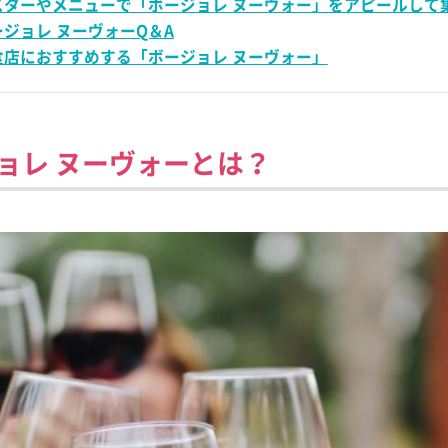
スターやメニューで「ボージョレ ヌーヴォー」をアピールして
ール
ージョレ ヌーヴォーQ＆A
食店におすすめする「ボージョレ ヌーヴォー」
 マミーテイラ
ョレ ヌーヴォーとは？
ハイボール