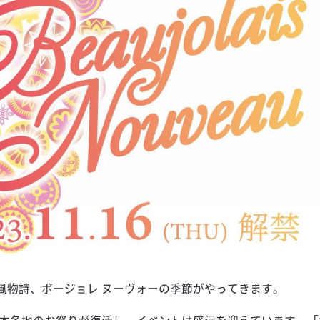
ボ サワー」を
まで分析でき
ASOBIコラ
出来る販促キ
フォーマット」
ン」キットをプ
他
ルマガ
KUYASU NAV
ミアムテキー
態別原価率付
瓶】専用グラ
ド
メルカルーア
える！クエル
（PL）フォー
ースター！販
サド キャンペー
ウンロード
トキャンペー
KUYASU NAV
ワーが作れる
けて！コンセ
】注目のノンア
ピーチワイン
ップ」導入キ
ダウンロード
ロナ・セロ」
品＆サンプル
サングリア
 NAVI
ィング練習用
第2弾！】サッ
援くじに、貴
サワー
 NAVI
に伸ばす強力
ドOK！衛生管
る！翠ジンの
」が登場！
 NAVI
に！HACCP
案 「翠と茶」
ェックシート
ンペーン
ワー
 NAVI
ンクメニュー
ワールドカッ
に！オズボー
「バドワイザ
 NAVI
スト
ン！
ルス対策13項
の受賞メダル
モンサワー
ト
所のフラッグ
「バッファロ
風物詩、ボージョレ ヌーヴォーの季節がやってきます。
でお店を盛り
がもらえるキ
！ バドワイザ