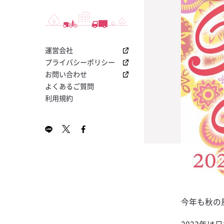
I
って！「クエル
つ！交差原価率
盛り上げる！「YO
ノンアルコール
トニック
店内でアピール
る「ABC分析
ボ キャンペー
サントリー その
お役立ちナビメ
2024年2月号 KA
今大人気のプレ
飲食店専用！業
【コカ・コーラ
ットをご提供
無料ダウンロー
レゼント！
ソフトドリンク
ホット塩キャラ
I
ラの販促物が貰
き「損益計算書
ス・栓抜き・コ
ミルク
ボ 1800 レポ
マット」無料ダ
促物プレゼン
割り材
運営会社
2024年1月号 KA
プレミアムサ
飲食店開業に向
【夏の売上UP
ン
ン！
ホットアップル
I
「果肉入りシロ
プトシート無料
ルビール！「コ
プライバシーポリシー
RTD
ャンペーン
新規導入で販促
お問い合わせ
ホットオレンジ
7月号 KAKUYASU
ワインテイステ
【大好評につき
プレゼント！
よくあるご質問
シート
カー日本代表応
利用規約
はちみつレモン
5月号 KAKUYASU
店の売上をさら
無料ダウンロー
もう流行ってい
な「販促キット
金黒茶寮
4月号 KAKUYASU
理の「見える化」
新しい飲み方提
（ハサップ）チ
導入キットキャ
レモンティーサ
3月号 KAKUYASU
書き込んでドリ
まだまだ登場！
をつくるヒント
プ公式ビール
金黒芋モヒート
2月号 KAKUYASU
ンのチェックリ
ー」キャンペー
新型コロナウイ
世界で最も多く
パクチー香るレ
目チェックシー
を獲得する蒸留
シップバーボン
梅酒ネーブル
今年も秋の
ワールドカップ
ー・トレース」
上げるチャンス
金黒タンサン
ャンペーン