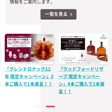
情報をご案内します。
一覧を見る
「グレンドロナック12
「ウッドフォードリザ
年 限定キャンペーン」3
ーブ 限定キャンペー
本ご購入で1本進呈！！
ン」4本ご購入で1本進
呈！！