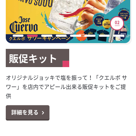
01
02
03
04
05
06
07
08
販促キット
販促キット
新サービスご案内
テイクアウト容器
マイレージキャンペーン
公式Facebookページ開
HACCP（ハサップ）と
キラシャン特集
設
は？
今大人気のプレミアムテキーラの販促物が貰え
オリジナルジョッキで塩を振って！「クエルボ サ
カクヤスで廃食用油の回収サービスを始めまし
テイクアウトやデリバリーに大活躍！小ロットか
対象商品のポイントシールを集めて応募！お好き
キラキラボトルで映えるパリピ酒！オシャレなス
る！クエルボ 1800 レポサド キャンペーン
ワー」を店内でアピール出来る販促キットをご提
た！
らお届け可能なテイクアウト容器特集
な景品と交換出来る「カンパリ・ワイルドターキ
パークリングワイン11選
カクヤス業務用Facebookページ「カクヤス飲食店
対策はじめていますか？6月より完全義務化になり
供
ー マイレージクラブ プログラム」
ナビ」を開設しました！
ました！チェックシートの無料ダウンロードもで
詳細を見る
詳細を見る
詳細を見る
詳細を見る
きます！
詳細を見る
詳細を見る
詳細を見る
詳細を見る