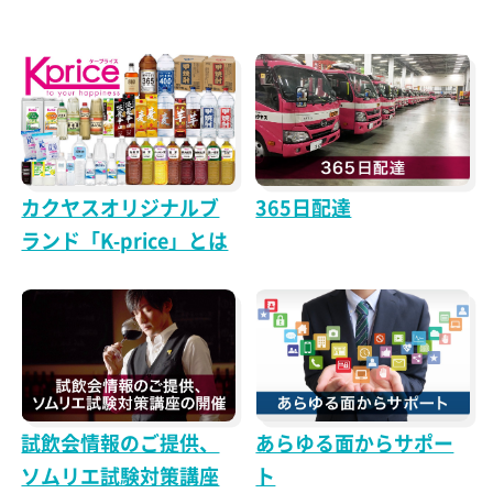
カクヤスオリジナルブ
365日配達
ランド「K-price」とは
試飲会情報のご提供、
あらゆる面からサポー
ソムリエ試験対策講座
ト