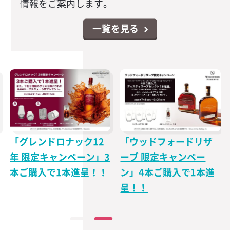
情報をご案内します。
一覧を見る
「グレンドロナック12
「ウッドフォードリザ
年 限定キャンペーン」3
ーブ 限定キャンペー
本ご購入で1本進呈！！
ン」4本ご購入で1本進
呈！！