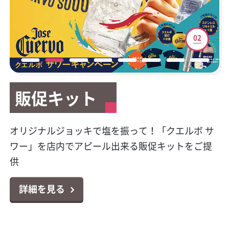
01
02
03
04
05
06
07
08
販促キット
販促キット
新サービスご案内
テイクアウト容器
マイレージキャンペーン
公式Facebookページ開
HACCP（ハサップ）と
キラシャン特集
設
は？
今大人気のプレミアムテキーラの販促物が貰え
オリジナルジョッキで塩を振って！「クエルボ サ
カクヤスで廃食用油の回収サービスを始めまし
テイクアウトやデリバリーに大活躍！小ロットか
対象商品のポイントシールを集めて応募！お好き
キラキラボトルで映えるパリピ酒！オシャレなス
る！クエルボ 1800 レポサド キャンペーン
ワー」を店内でアピール出来る販促キットをご提
た！
らお届け可能なテイクアウト容器特集
な景品と交換出来る「カンパリ・ワイルドターキ
パークリングワイン11選
カクヤス業務用Facebookページ「カクヤス飲食店
対策はじめていますか？6月より完全義務化になり
供
ー マイレージクラブ プログラム」
ナビ」を開設しました！
ました！チェックシートの無料ダウンロードもで
詳細を見る
詳細を見る
詳細を見る
詳細を見る
きます！
詳細を見る
詳細を見る
詳細を見る
詳細を見る