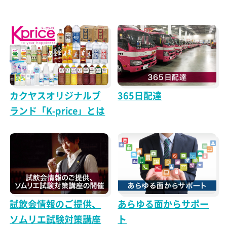
カクヤスオリジナルブ
365日配達
ランド「K-price」とは
試飲会情報のご提供、
あらゆる面からサポー
ソムリエ試験対策講座
ト