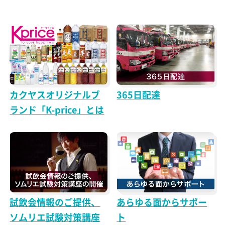
カクヤスオリジナルブ
365日配達
ランド「K-price」とは
試飲会情報のご提供、
あらゆる面からサポー
ソムリエ試験対策講座
ト