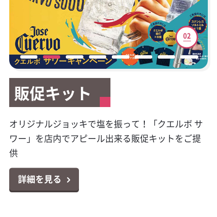
01
02
03
04
05
06
07
08
販促キット
販促キット
新サービスご案内
テイクアウト容器
マイレージキャンペーン
公式Facebookページ開
HACCP（ハサップ）と
キラシャン特集
設
は？
今大人気のプレミアムテキーラの販促物が貰え
オリジナルジョッキで塩を振って！「クエルボ サ
カクヤスで廃食用油の回収サービスを始めまし
テイクアウトやデリバリーに大活躍！小ロットか
対象商品のポイントシールを集めて応募！お好き
キラキラボトルで映えるパリピ酒！オシャレなス
る！クエルボ 1800 レポサド キャンペーン
ワー」を店内でアピール出来る販促キットをご提
た！
らお届け可能なテイクアウト容器特集
な景品と交換出来る「カンパリ・ワイルドターキ
パークリングワイン11選
カクヤス業務用Facebookページ「カクヤス飲食店
対策はじめていますか？6月より完全義務化になり
供
ー マイレージクラブ プログラム」
ナビ」を開設しました！
ました！チェックシートの無料ダウンロードもで
詳細を見る
詳細を見る
詳細を見る
詳細を見る
きます！
詳細を見る
詳細を見る
詳細を見る
詳細を見る