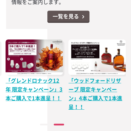
情報をご案内します。
一覧を見る
「グレンドロナック12
「ウッドフォードリザ
年 限定キャンペーン」3
ーブ 限定キャンペー
本ご購入で1本進呈！！
ン」4本ご購入で1本進
呈！！