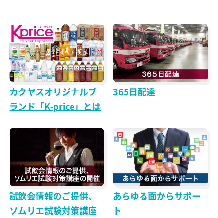
カクヤスオリジナルブ
365日配達
ランド「K-price」とは
試飲会情報のご提供、
あらゆる面からサポー
ソムリエ試験対策講座
ト