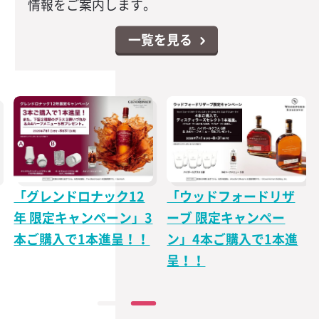
情報をご案内します。
一覧を見る
「グレンドロナック12
「ウッドフォードリザ
年 限定キャンペーン」3
ーブ 限定キャンペー
本ご購入で1本進呈！！
ン」4本ご購入で1本進
呈！！