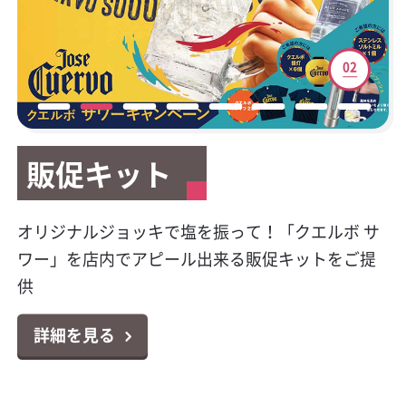
01
02
03
04
05
06
07
08
販促キット
販促キット
新サービスご案内
テイクアウト容器
マイレージキャンペーン
公式Facebookページ開
HACCP（ハサップ）と
キラシャン特集
設
は？
今大人気のプレミアムテキーラの販促物が貰え
オリジナルジョッキで塩を振って！「クエルボ サ
カクヤスで廃食用油の回収サービスを始めまし
テイクアウトやデリバリーに大活躍！小ロットか
対象商品のポイントシールを集めて応募！お好き
キラキラボトルで映えるパリピ酒！オシャレなス
る！クエルボ 1800 レポサド キャンペーン
ワー」を店内でアピール出来る販促キットをご提
た！
らお届け可能なテイクアウト容器特集
な景品と交換出来る「カンパリ・ワイルドターキ
パークリングワイン11選
カクヤス業務用Facebookページ「カクヤス飲食店
対策はじめていますか？6月より完全義務化になり
供
ー マイレージクラブ プログラム」
ナビ」を開設しました！
ました！チェックシートの無料ダウンロードもで
詳細を見る
詳細を見る
詳細を見る
詳細を見る
きます！
詳細を見る
詳細を見る
詳細を見る
詳細を見る