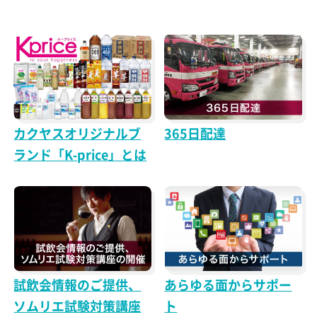
カクヤスオリジナルブ
365日配達
ランド「K-price」とは
試飲会情報のご提供、
あらゆる面からサポー
ソムリエ試験対策講座
ト