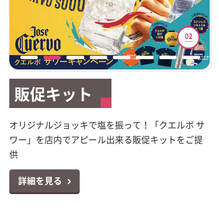
01
02
03
04
05
06
07
08
販促キット
販促キット
新サービスご案内
テイクアウト容器
マイレージキャンペーン
公式Facebookページ開
HACCP（ハサップ）と
キラシャン特集
設
は？
今大人気のプレミアムテキーラの販促物が貰え
オリジナルジョッキで塩を振って！「クエルボ サ
カクヤスで廃食用油の回収サービスを始めまし
テイクアウトやデリバリーに大活躍！小ロットか
対象商品のポイントシールを集めて応募！お好き
キラキラボトルで映えるパリピ酒！オシャレなス
る！クエルボ 1800 レポサド キャンペーン
ワー」を店内でアピール出来る販促キットをご提
た！
らお届け可能なテイクアウト容器特集
な景品と交換出来る「カンパリ・ワイルドターキ
パークリングワイン11選
カクヤス業務用Facebookページ「カクヤス飲食店
対策はじめていますか？6月より完全義務化になり
供
ー マイレージクラブ プログラム」
ナビ」を開設しました！
ました！チェックシートの無料ダウンロードもで
詳細を見る
詳細を見る
詳細を見る
詳細を見る
きます！
詳細を見る
詳細を見る
詳細を見る
詳細を見る