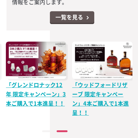
情報をご案内します。
一覧を見る
「グレンドロナック12
「ウッドフォードリザ
年 限定キャンペーン」3
ーブ 限定キャンペー
本ご購入で1本進呈！！
ン」4本ご購入で1本進
呈！！