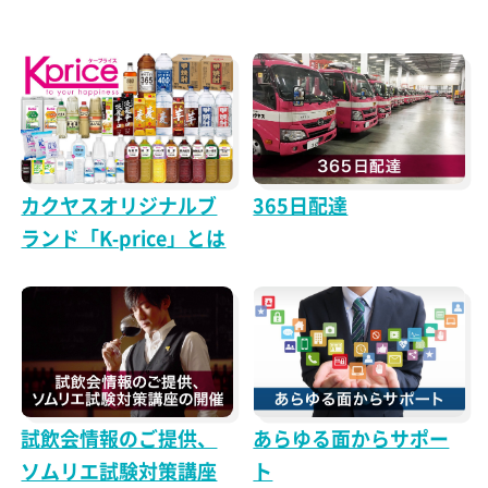
カクヤスオリジナルブ
365日配達
ランド「K-price」とは
試飲会情報のご提供、
あらゆる面からサポー
ソムリエ試験対策講座
ト