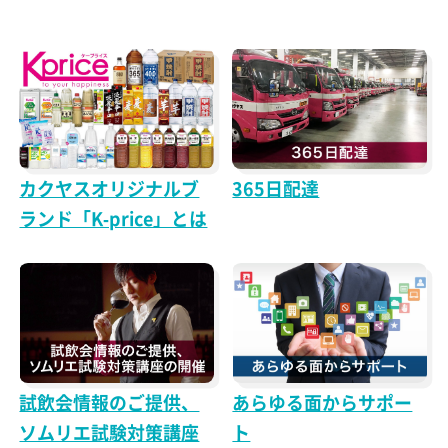
カクヤスオリジナルブ
365日配達
ランド「K-price」とは
試飲会情報のご提供、
あらゆる面からサポー
ソムリエ試験対策講座
ト