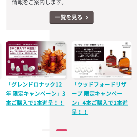
情報をご案内します。
一覧を見る
「グレンドロナック12
「ウッドフォードリザ
年 限定キャンペーン」3
ーブ 限定キャンペー
本ご購入で1本進呈！！
ン」4本ご購入で1本進
呈！！