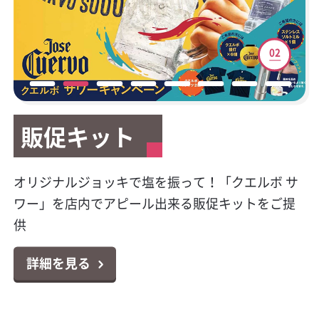
01
02
03
04
05
06
07
08
販促キット
販促キット
新サービスご案内
テイクアウト容器
マイレージキャンペーン
公式Facebookページ開
HACCP（ハサップ）と
キラシャン特集
設
は？
今大人気のプレミアムテキーラの販促物が貰え
オリジナルジョッキで塩を振って！「クエルボ サ
カクヤスで廃食用油の回収サービスを始めまし
テイクアウトやデリバリーに大活躍！小ロットか
対象商品のポイントシールを集めて応募！お好き
キラキラボトルで映えるパリピ酒！オシャレなス
る！クエルボ 1800 レポサド キャンペーン
ワー」を店内でアピール出来る販促キットをご提
た！
らお届け可能なテイクアウト容器特集
な景品と交換出来る「カンパリ・ワイルドターキ
パークリングワイン11選
カクヤス業務用Facebookページ「カクヤス飲食店
対策はじめていますか？6月より完全義務化になり
供
ー マイレージクラブ プログラム」
ナビ」を開設しました！
ました！チェックシートの無料ダウンロードもで
詳細を見る
詳細を見る
詳細を見る
詳細を見る
きます！
詳細を見る
詳細を見る
詳細を見る
詳細を見る