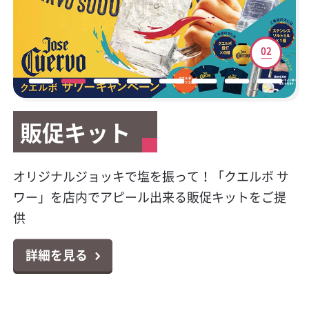
01
02
03
04
05
06
07
08
販促キット
販促キット
新サービスご案内
テイクアウト容器
マイレージキャンペーン
公式Facebookページ開
HACCP（ハサップ）と
キラシャン特集
設
は？
今大人気のプレミアムテキーラの販促物が貰え
オリジナルジョッキで塩を振って！「クエルボ サ
カクヤスで廃食用油の回収サービスを始めまし
テイクアウトやデリバリーに大活躍！小ロットか
対象商品のポイントシールを集めて応募！お好き
キラキラボトルで映えるパリピ酒！オシャレなス
る！クエルボ 1800 レポサド キャンペーン
ワー」を店内でアピール出来る販促キットをご提
た！
らお届け可能なテイクアウト容器特集
な景品と交換出来る「カンパリ・ワイルドターキ
パークリングワイン11選
カクヤス業務用Facebookページ「カクヤス飲食店
対策はじめていますか？6月より完全義務化になり
供
ー マイレージクラブ プログラム」
ナビ」を開設しました！
ました！チェックシートの無料ダウンロードもで
詳細を見る
詳細を見る
詳細を見る
詳細を見る
きます！
詳細を見る
詳細を見る
詳細を見る
詳細を見る