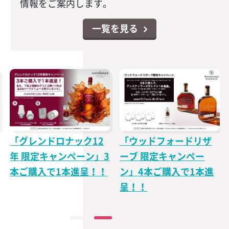
情報をご案内します。
一覧を見る
「グレンドロナック12
「ウッドフォードリザ
年 限定キャンペーン」3
ーブ 限定キャンペー
本ご購入で1本進呈！！
ン」4本ご購入で1本進
呈！！