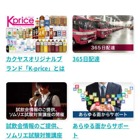
カクヤスオリジナルブ
365日配達
ランド「K-price」とは
試飲会情報のご提供、
あらゆる面からサポー
ソムリエ試験対策講座
ト