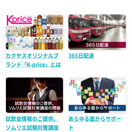
カクヤスオリジナルブ
365日配達
ランド「K-price」とは
試飲会情報のご提供、
あらゆる面からサポー
ソムリエ試験対策講座
ト