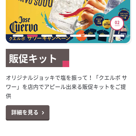
01
02
03
04
05
06
07
08
販促キット
販促キット
新サービスご案内
テイクアウト容器
マイレージキャンペーン
公式Facebookページ開
HACCP（ハサップ）と
キラシャン特集
設
は？
今大人気のプレミアムテキーラの販促物が貰え
オリジナルジョッキで塩を振って！「クエルボ サ
カクヤスで廃食用油の回収サービスを始めまし
テイクアウトやデリバリーに大活躍！小ロットか
対象商品のポイントシールを集めて応募！お好き
キラキラボトルで映えるパリピ酒！オシャレなス
る！クエルボ 1800 レポサド キャンペーン
ワー」を店内でアピール出来る販促キットをご提
た！
らお届け可能なテイクアウト容器特集
な景品と交換出来る「カンパリ・ワイルドターキ
パークリングワイン11選
カクヤス業務用Facebookページ「カクヤス飲食店
対策はじめていますか？6月より完全義務化になり
供
ー マイレージクラブ プログラム」
ナビ」を開設しました！
ました！チェックシートの無料ダウンロードもで
詳細を見る
詳細を見る
詳細を見る
詳細を見る
きます！
詳細を見る
詳細を見る
詳細を見る
詳細を見る