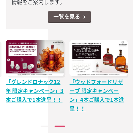
情報をご案内します。
一覧を見る
「グレンドロナック12
「ウッドフォードリザ
年 限定キャンペーン」3
ーブ 限定キャンペー
本ご購入で1本進呈！！
ン」4本ご購入で1本進
呈！！