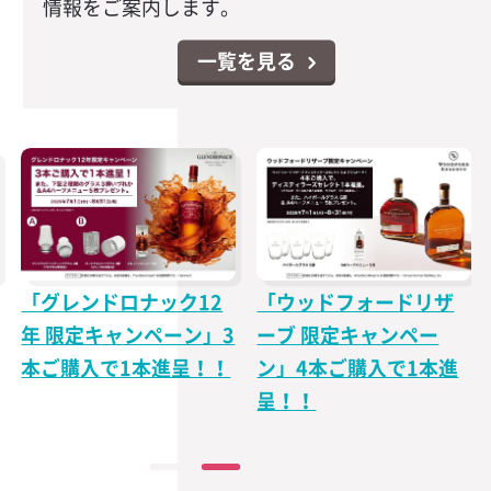
情報をご案内します。
一覧を見る
オリジナルジョッキで
今大人気のプレミアム
塩を振って！「クエル
テキーラの販促物が貰
ボ サワー」を店内でア
える！クエルボ 1800
ピール出来る販促キッ
レポサド キャンペーン
トをご提供