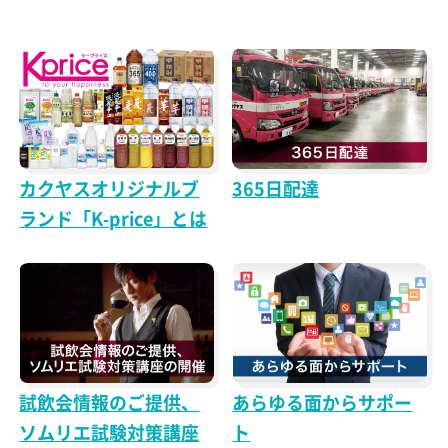
カクヤスオリジナルブ
365日配達
ランド「K-price」とは
試飲会情報のご提供、
あらゆる面からサポー
ソムリエ試験対策講座
ト