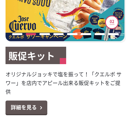
01
02
03
04
05
06
07
08
販促キット
販促キット
新サービスご案内
テイクアウト容器
マイレージキャンペーン
公式Facebookページ開
HACCP（ハサップ）と
キラシャン特集
設
は？
今大人気のプレミアムテキーラの販促物が貰え
オリジナルジョッキで塩を振って！「クエルボ サ
カクヤスで廃食用油の回収サービスを始めまし
テイクアウトやデリバリーに大活躍！小ロットか
対象商品のポイントシールを集めて応募！お好き
キラキラボトルで映えるパリピ酒！オシャレなス
る！クエルボ 1800 レポサド キャンペーン
ワー」を店内でアピール出来る販促キットをご提
た！
らお届け可能なテイクアウト容器特集
な景品と交換出来る「カンパリ・ワイルドターキ
パークリングワイン11選
カクヤス業務用Facebookページ「カクヤス飲食店
対策はじめていますか？6月より完全義務化になり
供
ー マイレージクラブ プログラム」
ナビ」を開設しました！
ました！チェックシートの無料ダウンロードもで
詳細を見る
詳細を見る
詳細を見る
詳細を見る
きます！
詳細を見る
詳細を見る
詳細を見る
詳細を見る