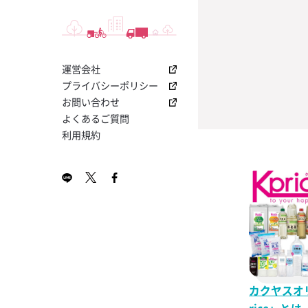
I
って！「クエル
つ！交差原価率
盛り上げる！「YO
ノンアルコール
トニック
詳細を見
店内でアピール
る「ABC分析
ボ キャンペー
サントリー その
お役立ちナビメ
2024年2月号 KA
今大人気のプレ
飲食店専用！業
【コカ・コーラ
ットをご提供
無料ダウンロー
レゼント！
ソフトドリンク
ホット塩キャラ
I
ラの販促物が貰
き「損益計算書
ス・栓抜き・コ
ミルク
ボ 1800 レポ
マット」無料ダ
促物プレゼン
割り材
運営会社
2024年1月号 KA
プレミアムサ
飲食店開業に向
【夏の売上UP
ン
ン！
ホットアップル
I
「果肉入りシロ
プトシート無料
ルビール！「コ
プライバシーポリシー
RTD
ャンペーン
新規導入で販促
お問い合わせ
ホットオレンジ
7月号 KAKUYASU
ワインテイステ
【大好評につき
プレゼント！
よくあるご質問
シート
カー日本代表応
利用規約
はちみつレモン
5月号 KAKUYASU
店の売上をさら
無料ダウンロー
もう流行ってい
な「販促キット
金黒茶寮
4月号 KAKUYASU
理の「見える化」
新しい飲み方提
（ハサップ）チ
導入キットキャ
レモンティーサ
3月号 KAKUYASU
書き込んでドリ
まだまだ登場！
をつくるヒント
プ公式ビール
金黒芋モヒート
2月号 KAKUYASU
ンのチェックリ
ー」キャンペー
新型コロナウイ
世界で最も多く
パクチー香るレ
目チェックシー
を獲得する蒸留
シップバーボン
梅酒ネーブル
ワールドカップ
ー・トレース」
カクヤスオ
上げるチャンス
金黒タンサン
ャンペーン