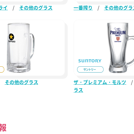
ライ
/
その他のグラス
一番搾り
/
その他のグラ
その他のグラス
ザ・プレミアム・モルツ
/
ラス
報