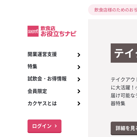
販促
販促
新サ
テイ
マイ
公式
HA
キラ
開業運営支援
開業までの17ス
酒類
ビール
季節の販促
お酒の知識
2024年7月号 KA
ワイルドジント
試飲会
【ザ・ディーコ
商品リスト
プレミアム洋酒
アサヒ スーパー
インバウンド対
カクヤス ソム
ビールサーバー
【ザ・ディーコ
I
デザイン！バー
版】指さしコミ
座のご案内
デザイン！バー
特集
居酒屋・立ち飲
ワイン
販促
イベント販促
トレンド
ホットスコッチ
お得情報
国産クラフトビ
メーカーグラス
アサヒ その他
メニュー、販促
ブラーなどバ
ンシート無料ダ
ブラーなどバ
2024年6月号 KA
トゥディ
アイリッシュウ
ールカタログ
朝礼で活用しよ
365日配達
【数量限定】ブ
呈！
呈！
試飲会・お得情報
バー・カフェバ
焼酎
販促物
情報
商品情報
キリン 一番搾り
お役立ちツール
備品のご提供、
今大人気の
オリジナル
カクヤスで
テイクアウ
対象商品の
カクヤス業務
対策はじめ
キラキラボ
I
ェムソン 特別キ
語表」3パター
5周年記念！ 対
ホットバタード
飲食店向け調味
取扱い商品
本ご購入で1本進
ト【接客五・七
で限定バーマ
ーラの販促
振って！「
サービスを
に大活躍！
を集めて応
ページ「カ
月より完全
リピ酒！オ
会員限定
レストラン・専
日本酒
メニュー提案
新型コロナ対策
旬なお酒ナビ
キリン その他
取次希望
試飲会情報のご
2024年5月号 KA
「グレンドロナッ
SNSを活用しよ
【希少・第二弾
る！
エルボ 180
ー」を店内
届け可能な
品と交換出
ビ」を開設
した！チェ
クリングワ
ホットジンジャ
プレミアムワイ
ご注文・お支払
エ試験対策講座
I
キャンペーン」
ケティングチェ
夏季限定ワイン「
カクヤスとは
ンペーン
る販促キッ
器特集
リ・ワイル
料ダウンロ
ナイト・ボトル
ウイスキー
ドリンクレシピ
サッポロ 黒ラベ
本進呈！！
ーラー）ムーンド
ブルーオレンジ
最新トレンド・
サポート体制
名入れサービス
イレージク
す！
2024年4月号 KA
「ウッドフォー
飲食店開業まで
【プレミアムテ
詳細を見
6」入荷します！
あらゆる面から
スピリッツ
サッポロ その他
届け！「特集ワ
I
定キャンペーン
できる！開業ス
ジナルショット
ム」
詳細を見
詳細を見
パッションモス
お役立ちナビ・
1本進呈！！
レンダー無料ダ
る！
ログイン
詳細を見
詳細を見
詳細を見
リキュール
サントリー ザ
おすすめ和酒リ
2024年3月号 KA
オリジナルジョ
メニューリス
【スクラッチキ
ピンクグレープ
モルツ
各種サービス
詳細を見