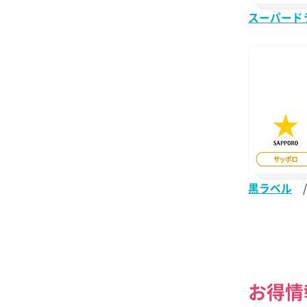
スーパード
黒ラベル
/
お得情