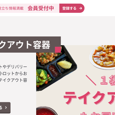
キット
キット
ービスご案内
クアウト容器
レージキャンペーン
Facebookページ開設
CCP（ハサップ）とは？
シャン特集
テップ
KUYASU NAV
ニック
ン】印象的な
リスト
ドライ
策に！【英語
リエ試験対策講
無料設置
ン】印象的な
マットやタン
ュニケーショ
マットやタン
み業態
ウイスキー・
ール＆輸入ビ
取り寄せ
物制作
ーツールを進
ウンロード
ーツールを進
KUYASU NAV
イスキー「ジ
う！「接客用
ルックラディ2
ー業態
販売
プレミアムテキ
ジョッキで塩を
廃食用油の回収
トやデリバリー
ポイントシール
用Facebook
ていますか？6
トルで映えるパ
ャンペーン」4
ン無料プレゼン
象商品2本購入
・ラム
料カタログ
呈！！
・八大用語】
ットがもらえ
物が貰える！ク
クエルボ サワ
始めました！
小ロットからお
募！お好きな景
クヤス飲食店ナ
義務化になりま
シャレなスパー
門食業態
提供、ソムリ
KUYASU NAV
ク12年 限定
う！SNSマー
】新月収穫の
0 レポサド キャ
でアピール出来
テイクアウト容
来る「カンパ
しました！
ックシートの無
イン11選
ーコーラ
ンリスト
の開催
3本ご購入で1
ックシート
URLAR（ア
トをご提供
ドターキー マ
ードもできま
キープ業態
動画
ル
ロップス202
モヒート
旬の情報をお
ラブ プログラ
KUYASU NAV
ドリザーブ 限
の流れを把握
キーラ】オリ
る
サポート
イン」
」4本ご購入で
ケジュールカ
グラスが貰え
る
る
コミュール
姉妹サイト
ウンロード
る
る
る
・プレミアム・
スト
KUYASU NAV
ッキで塩を振
ト作成に役立
ット】店内を
フルーツジン
る