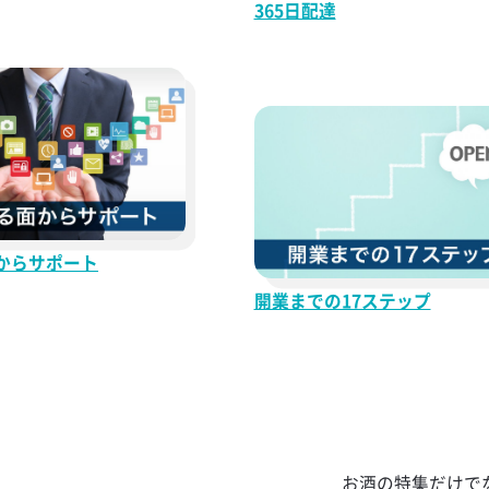
ャンペーン
365日配達
ー
モンサワー
ー
ブルカルチャ
からサポート
開業までの17ステップ
ール
 ミントジュレ
お酒の特集だけで