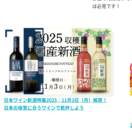
は必見です！
ール
 マミーテイラ
ハイボール
日本ワイン新酒特集2025｜11月3日（月）解禁！
日本の味覚に合うワインで乾杯しよう