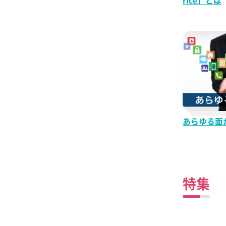
rice」とは
ー スクラッチキ
抹茶レモンサワ
金黒金魚
フリージングレ
生姜レモンサワ
梅酒フィズ
ドライゼロ ダ
あらゆる面
ード
金黒サンライズ
梅酒モーニ
特集
オレンジハイボ
ブラックニッカ
ップ