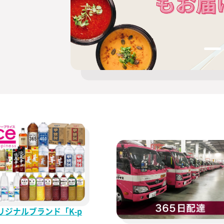
ボ サワー」を
まで分析でき
ASOBIコラ
る
出来る販促キ
フォーマット」
ン」キットをプ
他
ルマガ
KUYASU NAV
ミアムテキー
態別原価率付
瓶】専用グラ
ド
メルカルーア
える！クエル
（PL）フォー
ースター！販
サド キャンペー
ウンロード
トキャンペー
KUYASU NAV
ワーが作れる
けて！コンセ
】注目のノンア
ピーチワイン
ップ」導入キ
ダウンロード
ロナ・セロ」
品＆サンプル
サングリア
 NAVI
ィング練習用
第2弾！】サッ
援くじに、貴
サワー
 NAVI
に伸ばす強力
ドOK！衛生管
る！翠ジンの
」が登場！
 NAVI
に！HACCP
案 「翠と茶」
ェックシート
ンペーン
ワー
 NAVI
ンクメニュー
ワールドカッ
に！オズボー
「バドワイザ
 NAVI
スト
ン！
ルス対策13項
の受賞メダル
モンサワー
ト
所のフラッグ
「バッファロ
でお店を盛り
がもらえるキ
リジナルブランド「K-p
！ バドワイザ