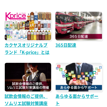
カクヤスオリジナルブ
365日配達
ランド「K-price」とは
試飲会情報のご提供、
あらゆる面からサポー
ソムリエ試験対策講座
ト