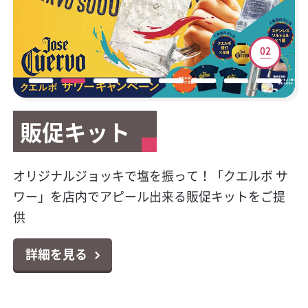
01
02
03
04
05
06
07
08
販促キット
販促キット
新サービスご案内
テイクアウト容器
マイレージキャンペーン
公式Facebookページ開
HACCP（ハサップ）と
キラシャン特集
設
は？
今大人気のプレミアムテキーラの販促物が貰え
オリジナルジョッキで塩を振って！「クエルボ サ
カクヤスで廃食用油の回収サービスを始めまし
テイクアウトやデリバリーに大活躍！小ロットか
対象商品のポイントシールを集めて応募！お好き
キラキラボトルで映えるパリピ酒！オシャレなス
る！クエルボ 1800 レポサド キャンペーン
ワー」を店内でアピール出来る販促キットをご提
た！
らお届け可能なテイクアウト容器特集
な景品と交換出来る「カンパリ・ワイルドターキ
パークリングワイン11選
カクヤス業務用Facebookページ「カクヤス飲食店
対策はじめていますか？6月より完全義務化になり
供
ー マイレージクラブ プログラム」
ナビ」を開設しました！
ました！チェックシートの無料ダウンロードもで
詳細を見る
詳細を見る
詳細を見る
詳細を見る
きます！
詳細を見る
詳細を見る
詳細を見る
詳細を見る