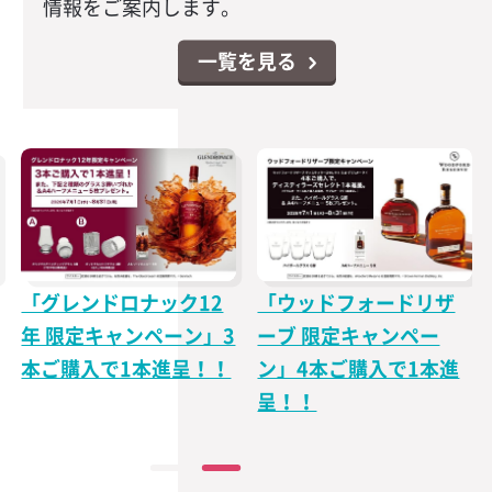
情報をご案内します。
一覧を見る
「グレンドロナック12
「ウッドフォードリザ
年 限定キャンペーン」3
ーブ 限定キャンペー
本ご購入で1本進呈！！
ン」4本ご購入で1本進
呈！！